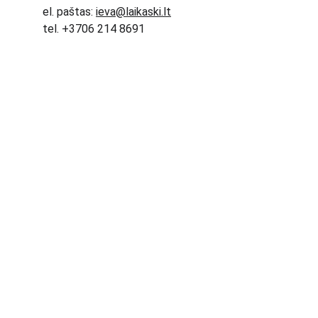
el. paštas: 
ieva@laikaski.lt
tel. +3706 214 8691
Laikas Kilt