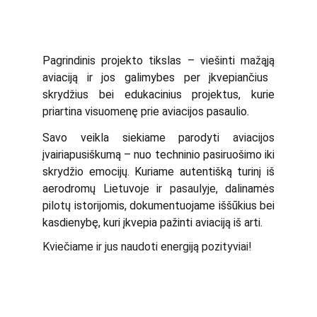
Pagrindinis projekto tikslas – viešinti
mažąją
aviaciją ir jos galimybes per įkvepiančius
skrydžius bei edukacinius projektus, kurie
priartina visuomenę prie aviacijos pasaulio.
Savo veikla siekiame parodyti aviacijos
įvairiapusiškumą – nuo techninio pasiruošimo iki
skrydžio emocijų. Kuriame autentišką turinį iš
aerodromų Lietuvoje ir
pasaulyje
, dalinamės
pilotų istorijomis, dokumentuojame iššūkius bei
kasdienybę, kuri įkvepia pažinti aviaciją iš arti.
Kviečiame ir jus naudoti energiją pozityviai!