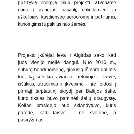
pozityvią energiją. Šiuo projektu atveriame
duris į aviacijos pasaulį, dalindamiesi jo
užkulisiais, kasdienybe aerodrome ir patirtimis,
kurios gimsta pakilus nuo žemės.
Projekto įkūrėjai Ieva ir Algirdas sako, kad
juos vienijo meilė dangui. Nuo 2016 m.,
subūrę bendruomenę, gimusią iš noro dalintis
laisvę,
tuo, ką suteikia aviacija Lietuvoje –
iššūkius, atradimus ir įkvėpimą
– jie leidosi į
pirmąjį tarptautinį skrydį per Baltijos šalis,
kurio tikslas buvo paminėti šalių draugystę.
Kelias prasidėjo nuo sklandytuvo, kuris
parodė, kad laisvė – ne svajonė, o
pasiryžimas.