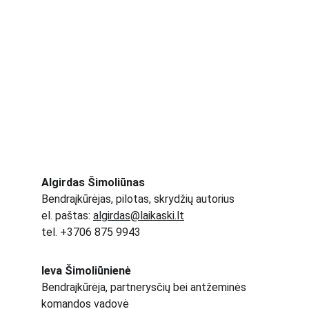
Algirdas Šimoliūnas
Bendraįkūrėjas, pilotas, skrydžių autorius
el. paštas: 
algirdas@laikaski.lt
tel. +3706 875 9943
Ieva Šimoliūnienė
Bendraįkūrėja, partnerysčių bei antžeminės 
komandos vadovė